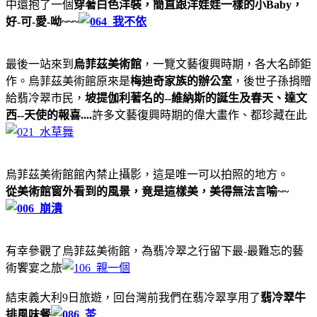
中還抱了一個
穿著白色洋裝，簡直跟洋娃娃一樣的小Baby，
好-可-愛-呦~~~
最後一站來到
烏菲茲美術館
，一覽文藝復興時期，各大名師鉅
作。烏菲茲美術館原來是
梅迪奇家族的辦公室
，後世子孫捐贈
給翡冷翠市民，
坡提伽利著名的--維納斯的誕生及春天、達文
西--天使的報喜....
許多文藝復興時期的偉大畫作、都珍藏在此
烏菲茲美術館館內禁止攝影，這是唯一可以拍照的地方。
從美術館窗外看到的風景，竟是這樣美，美得無法言喻~~
有幸參觀了烏菲茲美術館，為翡冷翠之行留下最-最難忘的藝
術饗宴之旅
結束義大利9日旅遊，回台灣前我們在翡冷翠享用了
翡冷翠牛
排風味餐