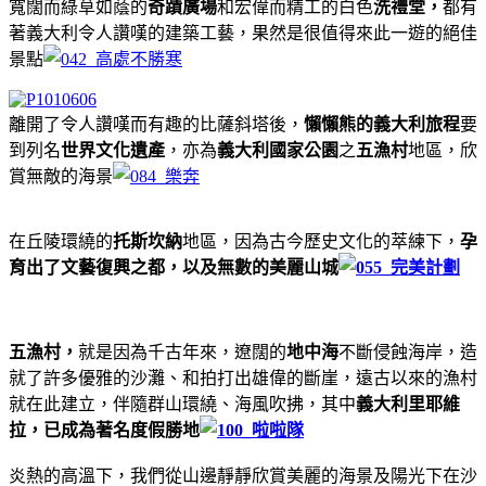
寬闊而綠草如蔭的
奇蹟廣場
和宏偉而精工的白色
洗禮堂，
都有
著義大利令人讚嘆的建築工藝，果然是很值得來此一遊的絕佳
景點
離開了令人讚嘆而有趣的比薩斜塔後，
懶懶熊的義大利旅程
要
到列名
世界文化遺產
，亦為
義大利國家公園
之
五漁村
地區，欣
賞無敵的海景
在丘陵環繞的
托斯坎納
地區，因為古今歷史文化的萃練下，
孕
育出了文藝復興之都，以及無數的美麗山城
五漁村，
就是因為千古年來，遼闊的
地中海
不斷侵蝕海岸，造
就了許多優雅的沙灘、和拍打出雄偉的斷崖，遠古以來的漁村
就在此建立，伴隨群山環繞、海風吹拂，其中
義大利里耶維
拉，已成為著名度假勝地
炎熱的高溫下，我們從山邊靜靜欣賞美麗的海景及陽光下在沙