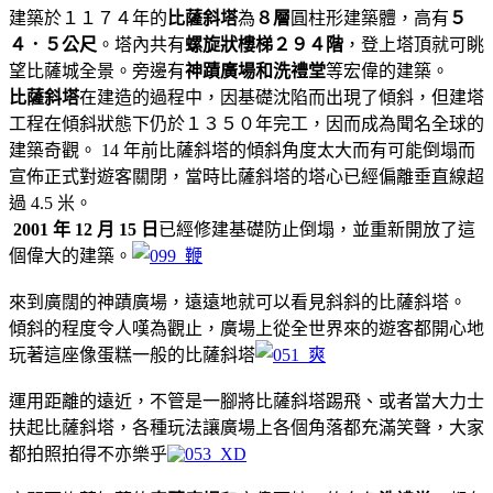
建築於１１７４年的
比薩斜塔
為
８層
圓柱形建築體，高有
５
４．５公尺
。塔內共有
螺旋狀樓梯２９４階
，登上塔頂就可眺
望比薩城全景。旁邊有
神蹟廣場和洗禮堂
等宏偉的建築。
比薩斜塔
在建造的過程中，因基礎沈陷而出現了傾斜，但建塔
工程在傾斜狀態下仍於１３５０年完工，因而成為聞名全球的
建築奇觀。 14 年前比薩斜塔的傾斜角度太大而有可能倒塌而
宣佈正式對遊客關閉，當時比薩斜塔的塔心已經偏離垂直線超
過 4.5 米。
2001 年 12 月 15 日
已經修建基礎防止倒塌，並重新開放了這
個偉大的建築。
來到廣闊的神蹟廣場，遠遠地就可以看見斜斜的比薩斜塔。
傾斜的程度令人嘆為觀止，廣場上從全世界來的遊客都開心地
玩著這座像蛋糕一般的比薩斜塔
運用距離的遠近，不管是一腳將比薩斜塔踢飛、或者當大力士
扶起比薩斜塔，各種玩法讓廣場上各個角落都充滿笑聲，大家
都拍照拍得不亦樂乎