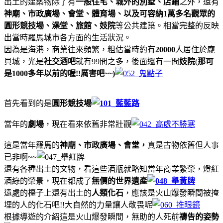
出土的建築物除了有
一般住宅、城外的別墅、店鋪
之外，還有
神廟、市政廣場、會堂、體育場、以及可容納1萬多名觀眾的
圓形競技場、澡堂、旅館、妓院
等公共建築。相當完整的反映
出當時羅馬城市各方面的生活狀況。
因為是海港，商業往來頻繁，粗估當時約有
20000
人居住於龐
貝城，光是
社交酒吧
就有99間之多，後面還有一間
妓院
(
那可
是1000多年以前的喔!!厲害吧~~)
首先看到的是
圓形競技場
當年的
劇場
，現在看來依舊非常壯觀
這是當年羅馬的
神廟、市政廣場、會堂，
真是古物依舊但人事
已非啊~~
還有各種出土的文物，看這些酒瓶就略知當年商業繁榮，燈紅
酒綠的榮景，現在都成了
無價的世界遺產
遠處的檯子上還有出土的
人類化石
，應該是火山爆發瞬間被掩
埋的人的化石吧!!大自然的力量讓人敬畏呢
根據導遊的介紹這是火山爆發瞬間，無助的人死前
禱告的姿勢