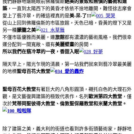
我們靜靜地遠眺眼前佛羅倫斯
絕美的景致和無價的藝術和建
築
，一直到太陽西下的黃昏才依依不捨地離開，難怪徐志摩會
愛上了翡冷翠，的確這裡真的是
美-呆-了!!!
從山上回到佛羅倫斯的市區旅館，天色已暗，昏黃的燈下又是
另一種
朦朧之美
不僅市區優雅而美麗，連
旅館
都有濃濃的藝術風格，我們很幸
運分配到一間寬敞、還有
美麗壁畫
的房間。
所以我們在翡冷翠的一夜，香甜入眠
隔天早上，陽光乍現的清晨，第一站我們就來到翡冷翠最美麗
的地標
聖母百花大教堂
聖母百花大教堂
有著巨大的八角形圓頂，襯托白色的大理石外
觀，是文藝復興建築的極致代表作，名列
歐洲第四大教堂
，僅
次於
梵蒂岡聖彼得大教堂、倫敦聖保羅教堂和米蘭大教堂。
除了建築之美，義大利的街道也看到許多街頭藝術家，靜靜地