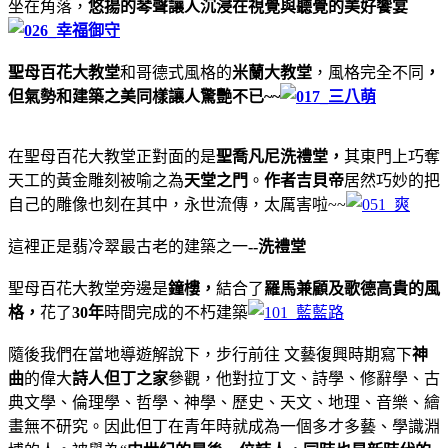
坐在角落，
悠揚的琴聲讓人沉浸在視覺與聽覺的美好饗宴
聖母百花大教堂
和哥德式風格的
米蘭大教堂
，風格完全不同
，
但氣勢和建築之美同樣讓人驚艷不已~~
在聖母百花大教堂正對面的是
聖喬凡尼洗禮堂，
其東門上巧奪
天工的黃金雕刻被喻之為
天堂之門
。
作者吉貝帝
居然巧妙的把
自己的雕像也刻在其中，永世流傳，太厲害啦~~
這裡正是翡冷翠最古老的建築之一
--洗禮堂
聖母百花大教堂旁邊是
鐘樓，
結合了
羅馬兼顧及歌德高貴的風
格，
花了
30年
時間完成的不朽建築
隨後我們在當地導遊解說下，步行前往 文藝復興時期寫下
神
曲
的偉大
詩人但丁之家
參觀，他對拉丁文、詩學、修辭學、古
典文學、倫理學、哲學、神學、歷史、天文、地理、音樂、繪
畫無不研究。因此但丁在青年時就成為一個多才多藝、學識淵