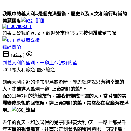
我眼中的義大利--是個充滿藝術、歷史以及人文和流行時尚的
美麗國度
如果喜歡我的PO文，歡迎
分享
也記得去
按個讚或留言
喔
繼續閱讀
14年前
到義大利的藍洞，一窺上帝調好的藍
2011義大利旅遊
國外旅遊
到義大利南部的卡布里島旅遊時，導遊總會說
只有夠幸運的
人，才能進入藍洞一窺"上帝調好的藍"。
而2011年7月的這趟旅行，讓我們變成幸運的人，當瞬間的美
麗變成永恆的回憶時，這上帝調好的藍，常常都在我腦海裡浮
現....
去年的夏天，和放暑假的兒子同遊義大利9天，一路上都是
千
年古蹟的視覺饗宴
，往南部走到
著名的蜜月勝地--卡布里島
，