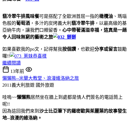
翡冷翠
牛排風味餐
可是搭配了全歐洲首屈一指的
橄欖油
、瑪瑙
色般的
葡萄酒
，多汁的炭烤義大利
翡冷翠牛排
，以最高級的基
亞納牛肉，讓我們口頰留香。
心中帶著滿溢幸福，這真是一趟
令人回味無窮的藝術之旅
如果喜歡我的po文，記得幫我
按個讚
，也歡迎
分享或留言
鼓勵
囉!!
繼續閱讀
13年前
懶懶熊--米蘭大教堂、浪漫維洛納之旅
2011義大利旅遊
國外旅遊
哇嗚~~
懶懶熊
居然坐在牆上到處都是情人們簽名的電話筒上
呢!!
因為這回我們來到
沙士比亞筆下的羅密歐與茱麗葉的故事發生
地--浪漫的維洛納。