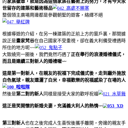
的
家族徽章，就是
因為這個家族在藝術上的努力，才有今天永
世留存的建築和藝術極品
整個領主廣場周邊都是參觀朝聖的遊客，絡繹不絕
根據導遊的介紹，在另一棟建築的正前上方的窗戶裏，那間據
說正是
畫家梵谷
在自己國家不受重視，卻在義大利備受禮遇時
所住的地方呢~~
大致繞完一圈後，我們竟然巧遇了
正在舉行的浪漫婚禮儀式，
而且是連續三對新人的婚禮喔~~
這是第一對新人，在親友的祝福下完成儀式後，走到廳外施放
白色氣球，親友還灑了白米，幸福歡樂的祝福感染了在場的人
然後是
第二對的新人
同樣是接受大家的歡呼祝福
這正是笑開懷的新婚夫妻，充滿義大利人的熱情~~
第三對新人
也在之後完成人生喜悅後攜手離開，旁邊的親友手