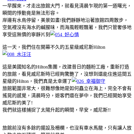
一早醒來，才走出旅館大門，就看見清晨乍現的第一道曙光，
瞬間的悸動竟是無法形容。
岸邊有水鳥停留，美景如畫!我們靜靜地沿著旅館四周散步，
空氣裡沒有海水的鹹腥味，而海風輕輕飄著，我們只管奢侈地
享受這無價的寧靜片刻
這一天，我們住在開幕不久的五星級威尼斯Hilton
這是美國知名的Hilton集團，改建昔日的麵粉工廠，重新打造
的旅館，看見威尼斯時已經夠驚艷了，沒想到還能住進這間五
星級的Hilton，我們真是太幸運了
旅館範圍非常大，很難想像她是如何矗立在海上，完全不會有
搖晃的感覺，清晨時分，遊客們還在夢中，我們已經開始享受
威尼斯的美了!
我們就這樣捕捉了太陽升起的瞬間，早安，威尼斯!!
旅館前沒有多餘的擺設及柵欄，也沒有車水馬龍，只有讓人放