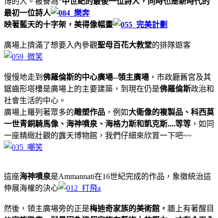
博的人。被譽為“
中世紀的最後一位詩人，同時也是新時代的
最初一位詩人
映著藍天的十字架，美得像幅畫
廣場上擠滿了想要入內參觀
聖母百花大教堂
的排隊遊客
慢慢地走到
佛羅倫斯的中心廣場--領主廣場
，市政廳舊宮及其
鋸齒形塔樓是廣場上的主要建築，到現在仍是
佛羅倫斯
政治和
社會生活的中心。
廣場上羅列著眾多的
雕塑作品
，例如
大衛像的複製品、科西莫
一世青銅騎馬像、海神噴泉、海格力斯和凱克斯....等等
，如同
一座精緻壯觀的露天博物館，我們仔細來欣賞一下吧~~
這座
海神噴泉
是Ammannati在16世紀完成的作品，象徵統治這
伸展海權的決心
然後，領主廣場旁的正是
梅迪奇家族的美術館，
牆上有著醒目