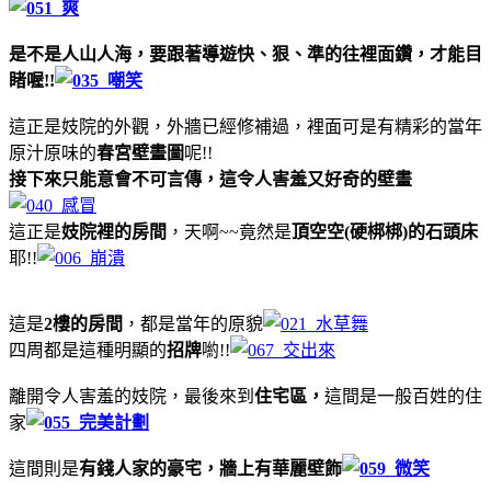
是不是人山人海，要跟著導遊快、狠、準的往裡面鑽，才能目
睹喔!!
這正是妓院的外觀，外牆已經修補過，裡面可是有精彩的當年
原汁原味的
春宮壁畫圖
呢!!
接下來只能意會不可言傳，這令人害羞又好奇的壁畫
這正是
妓院裡的房間
，天啊~~竟然是
頂空空(硬梆梆)的石頭床
耶!!
這是
2樓的房間
，都是當年的原貌
四周都是這種明顯的
招牌
喲!!
離開令人害羞的妓院，最後來到
住宅區，
這間是一般百姓的住
家
這間則是
有錢人家的豪宅，牆上有華麗壁飾