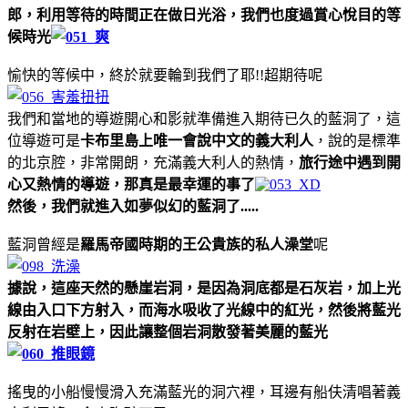
郎，利用等待的時間正在做日光浴，我們也度過賞心悅目的等
候時光
愉快的等候中，終於就要輪到我們了耶!!超期待呢
我們和當地的導遊開心和影就準備進入期待已久的藍洞了，這
位導遊可是
卡布里島上唯一會說中文的義大利人
，說的是標準
的北京腔，非常開朗，充滿義大利人的熱情，
旅行途中遇到開
心又熱情的導遊，那真是最幸運的事了
然後，我們就進入如夢似幻的藍洞了.....
藍洞曾經是
羅馬帝國時期的王公貴族的私人澡堂
呢
據說，這座天然的懸崖岩洞，是因為洞底都是石灰岩，加上光
線由入口下方射入，而海水吸收了光線中的紅光，然後將藍光
反射在岩壁上，因此讓整個岩洞散發著美麗的藍光
搖曳的小船慢慢滑入充滿藍光的洞穴裡，耳邊有船伕清唱著義