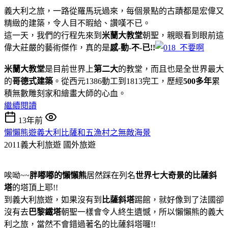
義大利之旅，一路從羅馬玩過來，每個景點的古蹟都是宏偉又
精緻的建築，令人目不暇給、讚嘆不已。
這一天，我們的行程先來到
米蘭大教堂
朝聖，親眼看到眼前這
偉大莊嚴的藝術傑作，真的是
感-動-不-已!!
米蘭大教堂
是目前世界上
第二大
的教堂，而且也是全世界最大
的
哥德式建築
。從西元1386動工到1813完工，歷經
500多年
累
積無數雕刻家和繪畫大師的心血。
繼續閱讀
13年前
懶懶熊遊義大利比薩和五漁村之無敵海景
2011義大利旅遊
國外旅遊
唉呦~~
胖嘟嘟的懶懶熊
居然踩在列名
世界七大奇景的比薩斜
塔
的塔頂上耶!!
到義大利旅遊，如果沒有到
比薩斜塔
踢館，就好像到了法國卻
沒有去
巴黎鐵塔
朝聖一樣會令人終生遺憾，所以懶懶熊的義大
利之旅，當然不會錯過著名的比薩斜塔囉!!