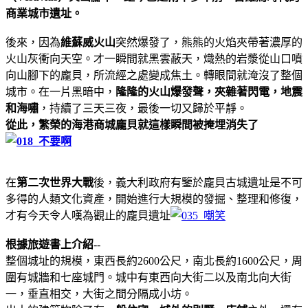
商業城市遺址。
後來，因為
維蘇威火山
突然爆發了，熊熊的火焰夾帶著濃厚的
火山灰衝向天空。才一瞬間就黑雲蔽天，熾熱的岩漿從山口噴
向山腳下的龐貝，所流經之處變成焦土。轉眼間就淹沒了整個
城市。在一片黑暗中，
隆隆的火山爆發聲，夾雜著閃電，地震
和海嘯
，持續了三天三夜，最後一切又歸於平靜。
從此，繁榮的海港商城龐貝就這樣瞬間被掩埋消失了
在
第二次世界大戰
後，義大利政府有鑒於龐貝古城遺址是不可
多得的人類文化資產，開始進行大規模的發掘、整理和修復，
才有今天令人嘆為觀止的龐貝遺址
根據旅遊書上介紹
--
整個城址的規模，東西長約2600公尺，南北長約1600公尺，周
圍有城牆和七座城門。城中有東西向大街二以及南北向大街
一，垂直相交，大街之間分隔成小坊。