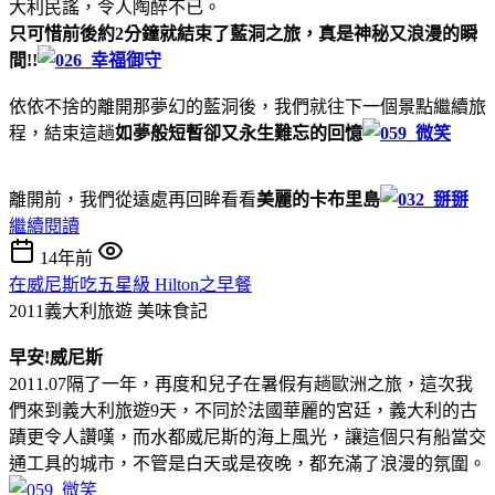
大利民謠，令人陶醉不已。
只可惜前後約2分鐘就結束了藍洞之旅，真是神秘又浪漫的瞬
間!!
依依不捨的離開那夢幻的藍洞後，我們就往下一個景點繼續旅
程，結束這趟
如夢般短暫卻又永生難忘的回憶
離開前，我們從遠處再回眸看看
美麗的卡布里島
繼續閱讀
14年前
在威尼斯吃五星級 Hilton之早餐
2011義大利旅遊
美味食記
早安!威尼斯
2011.07隔了一年，再度和兒子在暑假有趟歐洲之旅，這次我
們來到義大利旅遊9天，不同於法國華麗的宮廷，義大利的古
蹟更令人讚嘆，而水都威尼斯的海上風光，讓這個只有船當交
通工具的城市，不管是白天或是夜晚，都充滿了浪漫的氛圍。