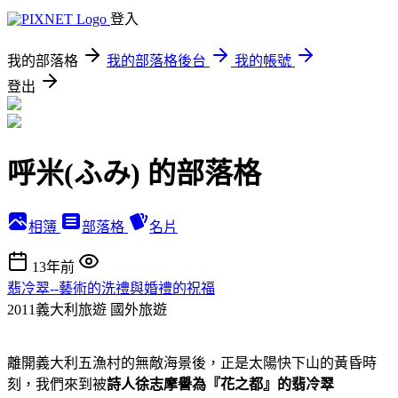
登入
我的部落格
我的部落格後台
我的帳號
登出
呼米(ふみ) 的部落格
相簿
部落格
名片
13年前
翡冷翠--藝術的洗禮與婚禮的祝福
2011義大利旅遊
國外旅遊
離開義大利五漁村的無敵海景後，正是太陽快下山的黃昏時
刻，我們來到被
詩人徐志摩譽為『花之都』的翡冷翠