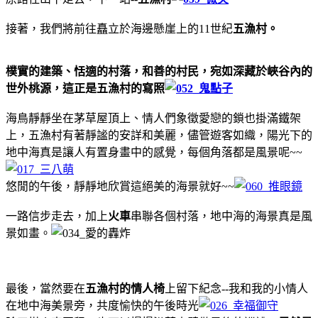
接著，我們將前往矗立於海邊懸崖上的11世紀
五漁村。
樸實的建築、恬適的村落，和善的村民，宛如深藏於峽谷內的
世外桃源，這正是五漁村的寫照
海鳥靜靜坐在茅草屋頂上、情人們象徵愛戀的鎖也掛滿鐵架
上，五漁村有著靜謐的安詳和美麗，儘管遊客如織，陽光下的
地中海真是讓人有置身畫中的感覺，每個角落都是風景呢~~
悠閒的午後，靜靜地欣賞這絕美的海景就好~~
一路信步走去，加上
火車
串聯各個村落，地中海的海景真是風
景如畫。
最後，當然要在
五漁村的情人椅
上留下紀念--我和我的小情人
在地中海美景旁，共度愉快的午後時光