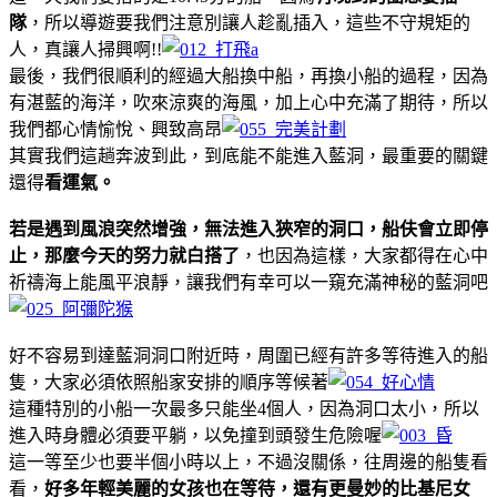
隊
，所以導遊要我們注意別讓人趁亂插入，這些不守規矩的
人，真讓人掃興啊!!
最後，我們很順利的經過大船換中船，再換小船的過程，因為
有湛藍的海洋，吹來涼爽的海風，加上心中充滿了期待，所以
我們都心情愉悅、興致高昂
其實我們這趟奔波到此，到底能不能進入藍洞，最重要的關鍵
還得
看運氣。
若是遇到風浪突然增強，無法進入狹窄的洞口，船伕會立即停
止，那麼今天的努力就白搭了
，也因為這樣，大家都得在心中
祈禱海上能風平浪靜，讓我們有幸可以一窺充滿神秘的藍洞吧
好不容易到達藍洞洞口附近時，周圍已經有許多等待進入的船
隻，大家必須依照船家安排的順序等候著
這種特別的小船一次最多只能坐4個人，因為洞口太小，所以
進入時身體必須要平躺，以免撞到頭發生危險喔
這一等至少也要半個小時以上，不過沒關係，往周邊的船隻看
看，
好多年輕美麗的女孩也在等待，還有更曼妙的比基尼女