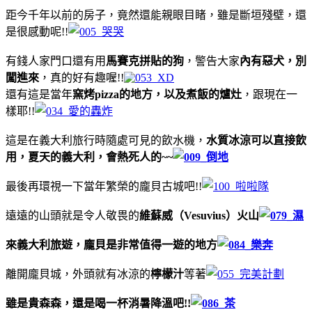
距今千年以前的房子，竟然還能親眼目睹，雖是斷垣殘壁，還
是很感動呢!!
有錢人家門口還有用
馬賽克拼貼的狗
，警告大家
內有惡犬，別
闖進來
，真的好有趣喔!!
還有這是當年
窯烤pizza的地方，以及煮飯的爐灶
，跟現在一
樣耶!!
這是在義大利旅行時隨處可見的飲水機，
水質冰涼可以直接飲
用，夏天的義大利，會熱死人的~~
最後再環視一下當年繁榮的龐貝古城吧!!
遠遠的山頭就是令人敬畏的
維蘇威（Vesuvius）火山
來義大利旅遊，龐貝是非常值得一遊的地方
離開龐貝城，外頭就有冰涼的
檸檬汁
等著
雖是貴森森，還是喝一杯消暑降溫吧!!