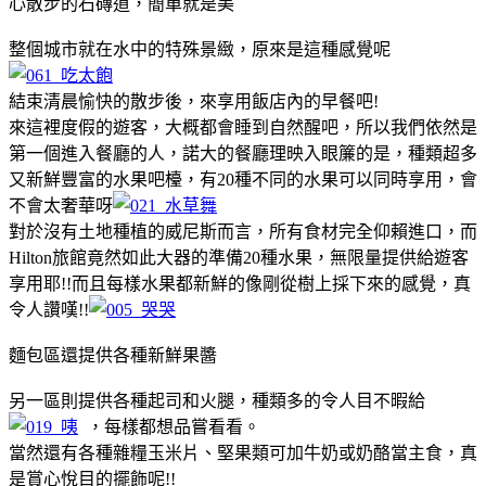
心散步的石磚道，簡單就是美
整個城市就在水中的特殊景緻，原來是這種感覺呢
結束清晨愉快的散步後，來享用飯店內的早餐吧!
來這裡度假的遊客，大概都會睡到自然醒吧，所以我們依然是
第一個進入餐廳的人，諾大的餐廳理映入眼簾的是，種類超多
又新鮮豐富的水果吧檯，有20種不同的水果可以同時享用，會
不會太奢華呀
對於沒有土地種植的威尼斯而言，所有食材完全仰賴進口，而
Hilton旅館竟然如此大器的準備20種水果，無限量提供給遊客
享用耶!!而且每樣水果都新鮮的像剛從樹上採下來的感覺，真
令人讚嘆!!
麵包區還提供各種新鮮果醬
另一區則提供各種起司和火腿，種類多的令人目不暇給
，每樣都想品嘗看看。
當然還有各種雜糧玉米片、堅果類可加牛奶或奶酪當主食，真
是賞心悅目的擺飾呢!!