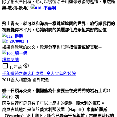
除了搭火車回程，也可以慢慢沿著山壁做最後的巡禮，
果然是
無-敵-海-景-呢!!
飛上青天，就可以和海鳥一樣眺望遼闊的世界，旅行讓我們的
視野變得不平凡，也讓瞬間的美麗都化成永恆美好的回憶
如果喜歡我的po文，歡迎
分享
也記得
按個讚或留言喔~~
繼續閱讀
13年前
千年遺跡之義大利龐貝--令人害羞的妓院
2011義大利旅遊
國外旅遊
喔~~日頭赤炎炎，懶懶熊為什麼要坐在光禿禿的岩石上呢?!
因為這裡可是具有千年以上歷史的遺跡
--義大利的龐貝。
龐貝古城遺址是位於
義大利那波里（Napolis）東南維蘇威
（Vesuvius）火山腳下，距今已是兩千多年前，古羅馬時代的