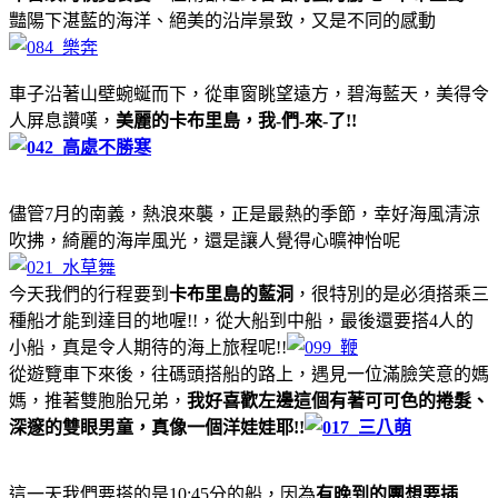
豔陽下湛藍的海洋、絕美的沿岸景致，又是不同的感動
車子沿著山壁蜿蜒而下，從車窗眺望遠方，碧海藍天，美得令
人屏息讚嘆，
美麗的卡布里島，我-們-來-了!!
儘管7月的南義，熱浪來襲，正是最熱的季節，幸好海風清涼
吹拂，綺麗的海岸風光，還是讓人覺得心曠神怡呢
今天我們的行程要到
卡布里島的藍洞
，很特別的是必須搭乘三
種船才能到達目的地喔!!，從大船到中船，最後還要搭4人的
小船，真是令人期待的海上旅程呢!!
從遊覽車下來後，往碼頭搭船的路上，遇見一位滿臉笑意的媽
媽，推著雙胞胎兄弟，
我好喜歡左邊這個有著可可色的捲髮、
深邃的雙眼男童，真像一個洋娃娃耶!!
這一天我們要搭的是10:45分的船，因為
有晚到的團想要插