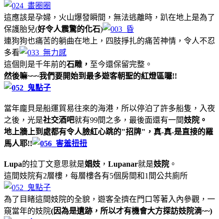
這應該是孕婦，火山爆發瞬間，無法逃離時，趴在地上是為了
保護胎兒(
好令人震驚的化石
)
連狗狗也痛苦的躺曲在地上，四肢掙扎的痛苦神情，令人不忍
多看
這個則是千年前的
石雕，
至今還保留完整。
然後嘛~~~我們要開始到最多遊客朝聖的紅燈區囉!!
當年龐貝是船運貿易往來的海港，所以停泊了許多船隻，入夜
之後，光是
社交酒吧
就有99間之多，最後面還有一間
妓院。
地上牆上到處都有令人臉紅心跳的"招牌"，真-真-
是直接的羅
馬人耶!!
Lupa
的拉丁文意思就是
娼妓
，
Lupanar
就是
妓院
。
這間妓院有2層樓，每層樓各有5個房間和1間公共廁所
為了目睹這間妓院的全貌，遊客全擠在門口等著入內參觀，一
窺當年的妓院
(因為是遺跡，所以才有機會大方探訪妓院滴~~)