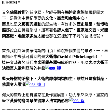
(Firenze)。
又名
佛羅倫斯
的翡冷翠，曾經長期在
梅迪奇家族
統籌範圍之
下，是歐洲中世紀重要的
文化、商業和金融中心
。
而且也是
文藝復興
運動
的誕生地，有許多的
歷史建築
，和
博物
館
都設立在佛羅倫斯，還有著名
詩人但丁、畫家達文西、米開
朗基羅
、雕塑家多納太羅
也都在這裡留下不凡的藝術成就。
首先我們到達佛羅倫斯的山頂上遠眺整個美麗的景致，一下車
廣場正中央就可看到的是
大衛像(David di Michelangelo）。
這是文藝復興時代由
米開朗基羅
完成的作品，用以表現
大衛王
決戰巨人歌利亞時的神態
藍天綠樹的陪襯下，大衛的雕像栩栩如生，雖然只是複製品，
依舊令人讚嘆
偌大的廣場上也有畫家在此作畫展售，功力果然深厚，畫家的
筆下
黃昏的翡冷翠美得讓人法言語形容